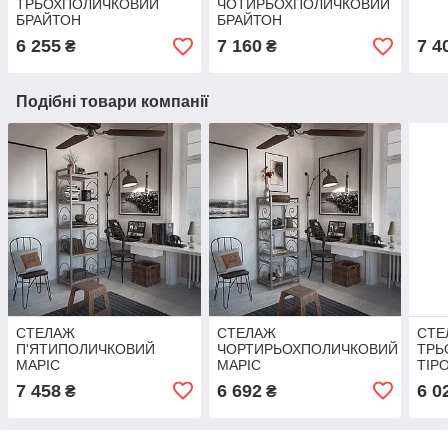
ТРЬОХПОЛИЧКОВИЙ
ЧОТИРЬОХПОЛИЧКОВИЙ
БРАЙТОН
БРАЙТОН
6 255
7 160
7 4
₴
₴
Подібні товари компанії
СТЕЛАЖ
СТЕЛАЖ
СТЕ
П'ЯТИПОЛИЧКОВИЙ
ЧОРТИРЬОХПОЛИЧКОВИЙ
ТРЬ
МАРІС
МАРІС
ТІР
7 458
6 692
6 0
₴
₴