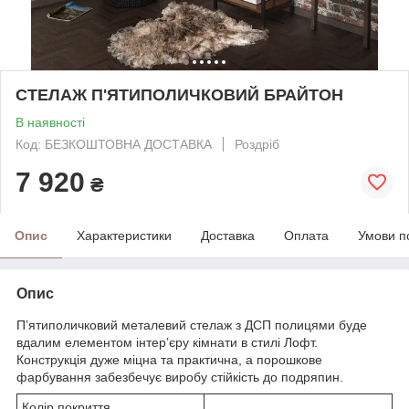
СТЕЛАЖ П'ЯТИПОЛИЧКОВИЙ БРАЙТОН
В наявності
Код: БЕЗКОШТОВНА ДОСТАВКА
Роздріб
7 920
₴
Опис
Характеристики
Доставка
Оплата
Умови п
Опис
П’ятиполичковий металевий стелаж з ДСП полицями буде
вдалим елементом інтер’єру кімнати в стилі Лофт.
Конструкція дуже міцна та практична, а порошкове
фарбування забезбечує виробу стійкість до подряпин.
Колір покриття