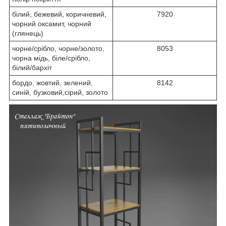
білий, бежевий, коричневий,
7920
чорний оксамит, чорний
(глянець)
чорне/срібло, чорне/золото,
8053
чорна мідь, біле/срібло,
білий/бархіт
бордо, жовтий, зелений,
8142
синій, бузковий,сірий, золото