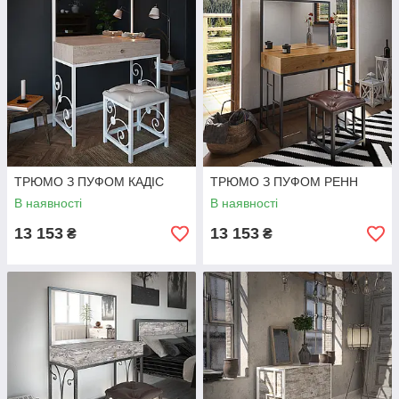
ТРЮМО З ПУФОМ КАДІС
ТРЮМО З ПУФОМ РЕНН
В наявності
В наявності
13 153
13 153
₴
₴