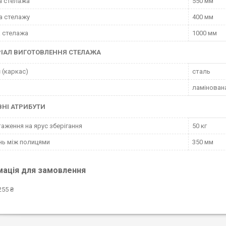
а стелажа
550 мм
а стелажу
400 мм
 стелажа
1000 мм
ІАЛ ВИГОТОВЛЕННЯ СТЕЛАЖА
 (каркас)
сталь
ламінован
НІ АТРИБУТИ
аження на ярус зберігання
50 кг
нь між полицями
350 мм
мація для замовлення
255 ₴