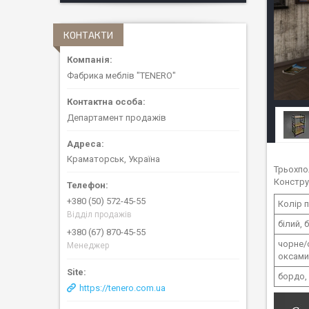
КОНТАКТИ
Фабрика меблів "TENERO"
Департамент продажів
Краматорськ, Україна
Трьохпо
Констру
+380 (50) 572-45-55
Колір 
Відділ продажів
білий, 
+380 (67) 870-45-55
чорне/с
Менеджер
оксами
бордо, 
https://tenero.com.ua