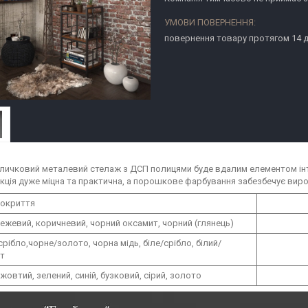
повернення товару протягом 14 
личковий металевий стелаж з ДСП полицями буде вдалим елементом інте
кція дуже міцна та практична, а порошкове фарбування забезбечує вироб
покриття
бежевий, коричневий, чорний оксамит, чорний (глянець)
рібло,чорне/золото, чорна мідь, біле/срібло, білий/
т
жовтий, зелений, синій, бузковий, сірий, золото