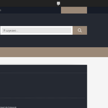
а
замовлення