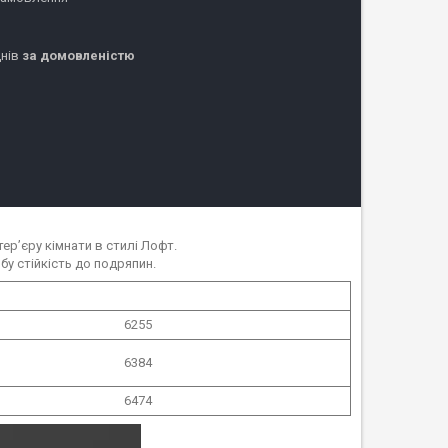
днів
за домовленістю
р’єру кімнати в стилі Лофт.
у стійкість до подряпин.
6255
6384
6474