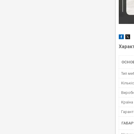
Харак
ОСНО
Тип ме
Кількі
Вироб
Країна
Гарант
ГАБАР