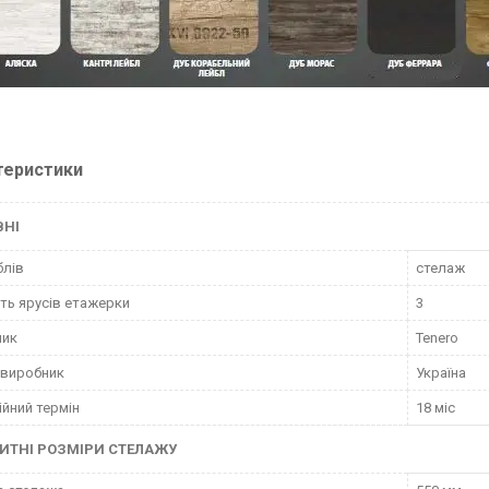
теристики
ВНІ
блів
стелаж
сть ярусів етажерки
3
ник
Tenero
 виробник
Україна
ійний термін
18 міс
ИТНІ РОЗМІРИ СТЕЛАЖУ