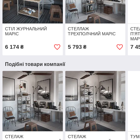
СТІЛ ЖУРНАЛЬНИЙ
СТЕЛЛАЖ
СТЕ
МАРІС
ТРЕХПОЛЧНИЙ МАРІС
П'Я
МАР
6 174
5 793
7 4
₴
₴
Подібні товари компанії
СТЕЛАЖ
СТЕЛАЖ
ТУМ