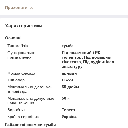
Приховати
Характеристики
Основні
Тип меблів
тумба
Функціональне
Під плазмовий і РК
призначення
телевізор, Під домашній
кінотеатр, Під аудіо-відео
апаратуру
Форма фасаду
прямий
Тип опор
Ніжки
Максимальна діагональ
55 дюйм
телевізора
Максимально допустиме
50 кг
навантаження
Виробник
Tenero
Країна виробник
Україна
Габаритні розміри тумби