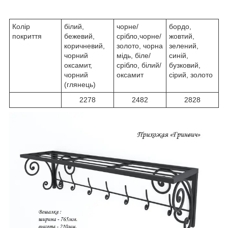
Колір
білий,
чорне/
бордо,
покриття
бежевий,
срібло,чорне/
жовтий,
коричневий,
золото, чорна
зелений,
чорний
мідь, біле/
синій,
оксамит,
срібло, білий/
бузковий,
чорний
оксамит
сірий, золото
(глянець)
2278
2482
2828