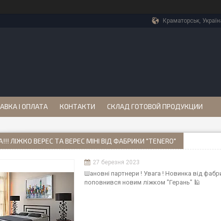
Краматорськ, Україн
АВКА І ОПЛАТА
КОНТАКТИ
СКЛАД ГОТОВОЙ ПРОДУКЦИИ
!!! ЛІЖКО ВЕРЕС ТА ВЕРЕС МІНІ ВІД ФАБРИКИ "TENERO"
27 березня 2023
Шановні партнери ! Увага ! Новинка від фаб
поповнився новим ліжком "Герань" 🕌