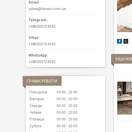
sales@tenero.com.ua
+380505724555
+380505724555
ІНШІ НО
+380505724555
ГРАФІК РОБОТИ
Понеділок
09:00
20:00
Вівторок
09:00
20:00
Середа
09:00
20:00
Четвер
09:00
20:00
Пʼятниця
09:00
20:00
Субота
09:00
20:00