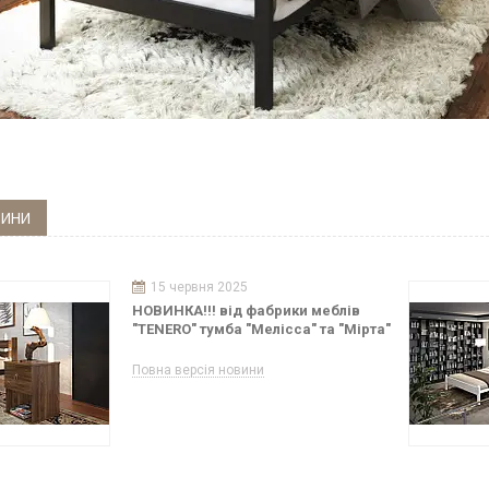
ВИНИ
15 червня 2025
НОВИНКА!!! від фабрики меблів
"TENERO" тумба "Мелісса" та "Мірта"
Повна версія новини