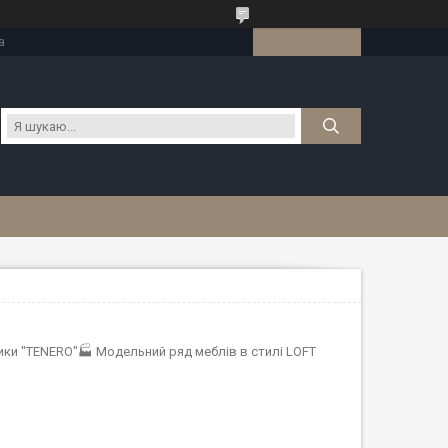
а
рики "TENERO"🏭 Модельний ряд меблів в стилі LOFT