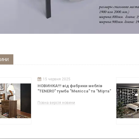
ВИНИ
15 червня 2025
НОВИНКА!!! від фабрики меблів
"TENERO" тумба "Мелісса" та "Мірта"
Повна версія новини