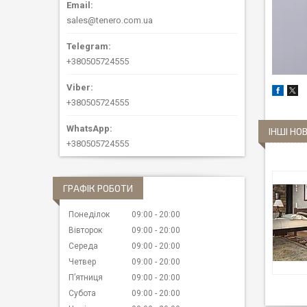
sales@tenero.com.ua
+380505724555
+380505724555
ІНШІ НО
+380505724555
ГРАФІК РОБОТИ
Понеділок
09:00
20:00
Вівторок
09:00
20:00
Середа
09:00
20:00
Четвер
09:00
20:00
Пʼятниця
09:00
20:00
Субота
09:00
20:00