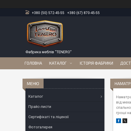
+380 (50) 572-45-55
+380 (67) 870-45-55
Фабрика меблів "TENERO"
ГОЛОВНА
КАТАЛОГ
ІСТОРІЯ ФАБРИКИ
ДОСТ
НАМАТР
Каталог
Наматра
від мех
Прайс-листи
спально
гроші н
Сертифікаті та ліцензії
Фотогалерея