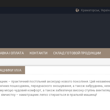
Краматорськ, Україн
АВКА І ОПЛАТА
КОНТАКТИ
СКЛАД ГОТОВОЙ ПРОДУКЦИИ
АЦНИКИ VIVA
цник – практичний постільний аксесуар нового покоління. Цей незамі
анічних пошкоджень, передчасного зношування, а також забруднень, незм
му місцю чудовий комфорт, а також забезпечує високу ступінь вентиляції
а хімчистку – наматрацник легко стирається в пральній машинці!